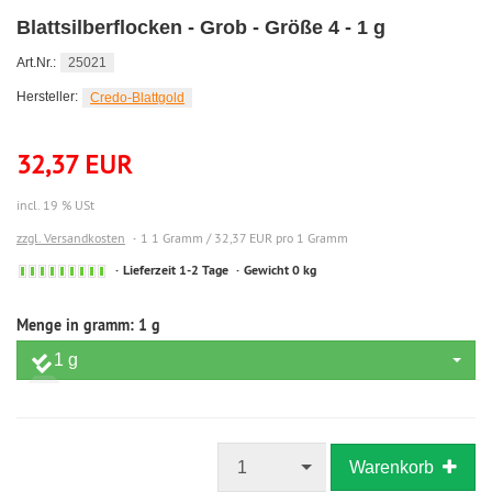
Blattsilberflocken - Grob - Größe 4 - 1 g
Art.Nr.:
25021
Hersteller:
Credo-Blattgold
32,37 EUR
incl. 19 % USt
zzgl. Versandkosten
1 1 Gramm / 32,37 EUR pro 1 Gramm
Sofort
Lieferzeit 1-2 Tage
Gewicht 0 kg
versandfähig,
ausreichende
Menge in gramm:
1 g
Stückzahl
1 g
1
Warenkorb