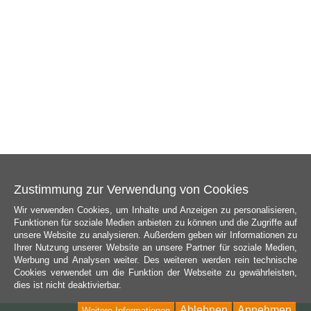
Zustimmung zur Verwendung von Cookies
Wir verwenden Cookies, um Inhalte und Anzeigen zu personalisieren,
Funktionen für soziale Medien anbieten zu können und die Zugriffe auf
unsere Website zu analysieren. Außerdem geben wir Informationen zu
Ihrer Nutzung unserer Website an unsere Partner für soziale Medien,
Werbung und Analysen weiter. Des weiteren werden rein technische
Cookies verwendet um die Funktion der Webseite zu gewährleisten,
dies ist nicht deaktivierbar.
Ablehnen
Annehmen
Weitere Informationen