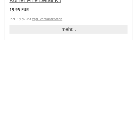
Kölner Fine Detail Kit
19,95 EUR
incl. 19 % USt
zzgl. Versandkosten
mehr...