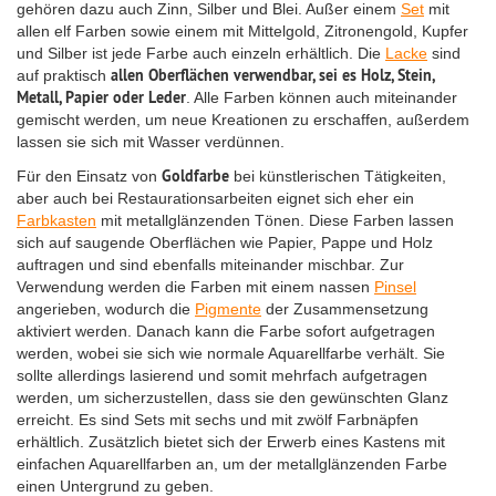
gehören dazu auch Zinn, Silber und Blei. Außer einem
Set
mit
allen elf Farben sowie einem mit Mittelgold, Zitronengold, Kupfer
und Silber ist jede Farbe auch einzeln erhältlich. Die
Lacke
sind
allen Oberflächen verwendbar, sei es Holz, Stein,
auf praktisch
Metall, Papier oder Leder
. Alle Farben können auch miteinander
gemischt werden, um neue Kreationen zu erschaffen, außerdem
lassen sie sich mit Wasser verdünnen.
Goldfarbe
Für den Einsatz von
bei künstlerischen Tätigkeiten,
aber auch bei Restaurationsarbeiten eignet sich eher ein
Farbkasten
mit metallglänzenden Tönen. Diese Farben lassen
sich auf saugende Oberflächen wie Papier, Pappe und Holz
auftragen und sind ebenfalls miteinander mischbar. Zur
Verwendung werden die Farben mit einem nassen
Pinsel
angerieben, wodurch die
Pigmente
der Zusammensetzung
aktiviert werden. Danach kann die Farbe sofort aufgetragen
werden, wobei sie sich wie normale Aquarellfarbe verhält. Sie
sollte allerdings lasierend und somit mehrfach aufgetragen
werden, um sicherzustellen, dass sie den gewünschten Glanz
erreicht. Es sind Sets mit sechs und mit zwölf Farbnäpfen
erhältlich. Zusätzlich bietet sich der Erwerb eines Kastens mit
einfachen Aquarellfarben an, um der metallglänzenden Farbe
einen Untergrund zu geben.