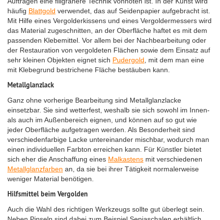
Auftragen eine filigranere Technik vonnöten ist. In der Kunst wird
häufig
Blattgold
verwendet, das auf Seidenpapier aufgebracht ist.
Mit Hilfe eines Vergolderkissens und eines Vergoldermessers wird
das Material zugeschnitten, an der Oberfläche haftet es mit dem
passenden Klebemittel. Vor allem bei der Nachbearbeitung oder
der Restauration von vergoldeten Flächen sowie dem Einsatz auf
sehr kleinen Objekten eignet sich
Pudergold
, mit dem man eine
mit Klebegrund bestrichene Fläche bestäuben kann.
Metallglanzlack
Ganz ohne vorherige Bearbeitung sind Metallglanzlacke
einsetzbar. Sie sind wetterfest, weshalb sie sich sowohl im Innen-
als auch im Außenbereich eignen, und können auf so gut wie
jeder Oberfläche aufgetragen werden. Als Besonderheit sind
verschiedenfarbige Lacke untereinander mischbar, wodurch man
einen individuellen Farbton erreichen kann. Für Künstler bietet
sich eher die Anschaffung eines
Malkastens
mit verschiedenen
Metallglanzfarben
an, da sie bei ihrer Tätigkeit normalerweise
weniger Material benötigen.
Hilfsmittel beim Vergolden
Auch die Wahl des richtigen Werkzeugs sollte gut überlegt sein.
Neben Pinseln sind dabei zum Beispiel Sepiaschalen erhältlich,