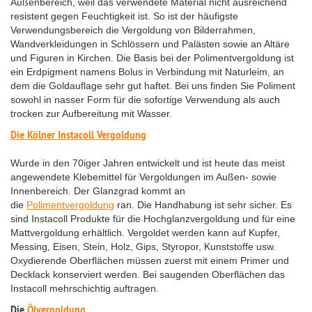
Außenbereich, weil das verwendete Material nicht ausreichend
resistent gegen Feuchtigkeit ist. So ist der häufigste
Verwendungsbereich die Vergoldung von Bilderrahmen,
Wandverkleidungen in Schlössern und Palästen sowie an Altäre
und Figuren in Kirchen. Die Basis bei der Polimentvergoldung ist
ein Erdpigment namens Bolus in Verbindung mit Naturleim, an
dem die Goldauflage sehr gut haftet. Bei uns finden Sie Poliment
sowohl in nasser Form für die sofortige Verwendung als auch
trocken zur Aufbereitung mit Wasser.
Die Kölner Instacoll Vergoldung
Wurde in den 70iger Jahren entwickelt und ist heute das meist
angewendete Klebemittel für Vergoldungen im Außen- sowie
Innenbereich. Der Glanzgrad kommt an
die
Polimentvergoldung
ran. Die Handhabung ist sehr sicher. Es
sind Instacoll Produkte für die Hochglanzvergoldung und für eine
Mattvergoldung erhältlich. Vergoldet werden kann auf Kupfer,
Messing, Eisen, Stein, Holz, Gips, Styropor, Kunststoffe usw.
Oxydierende Oberflächen müssen zuerst mit einem Primer und
Decklack konserviert werden. Bei saugenden Oberflächen das
Instacoll mehrschichtig auftragen.
Die
Ölvergoldung