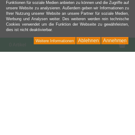
Funktionen für soziale Medien anbieten zu können und die Zugriffe auf
unsere Website zu analysieren. Außerdem geben wir Informationen zu
Ihrer Nutzung unserer Website an unsere Partner für soziale Medien,
Werbung und Analysen weiter. Des weiteren werden rein technische
Cookies verwendet um die Funktion der Webseite zu gewährleisten,
dies ist nicht deaktivierbar.
Ablehnen
Annehmen
Weitere Informationen
Wa
0 Artikel