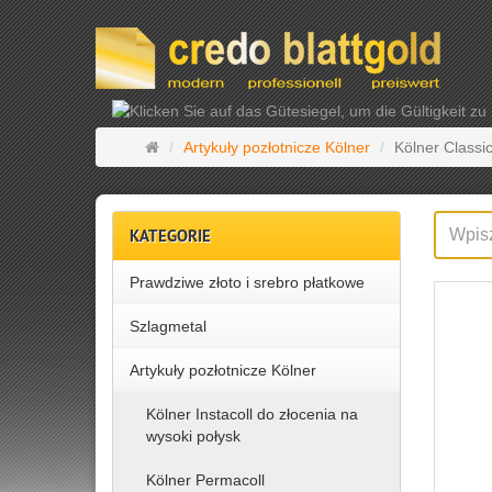
Strona
Artykuły pozłotnicze Kölner
Kölner Classi
główna
KATEGORIE
Prawdziwe złoto i srebro płatkowe
Szlagmetal
Artykuły pozłotnicze Kölner
Kölner Instacoll do złocenia na
wysoki połysk
Kölner Permacoll