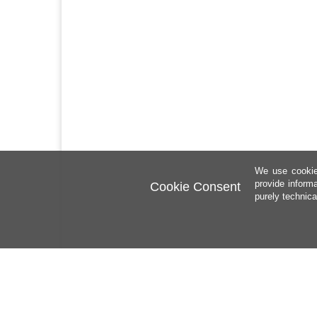
We use cookies
provide inform
Cookie Consent
purely technica