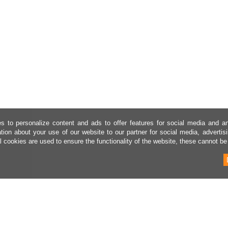
 to personalize content and ads to offer features for social media and a
ation about your use of our website to our partner for social media, adverti
l cookies are used to ensure the functionality of the website, these cannot be