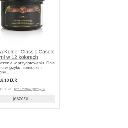
a Kölner Classic Caselo
ml w 12 kolorach
czenie w przygotowaniu. Opis
ułu w języku niemieckim
pny...
18,10 EUR
19 % VAT
bez kosztów przesyłki
jeszcze...