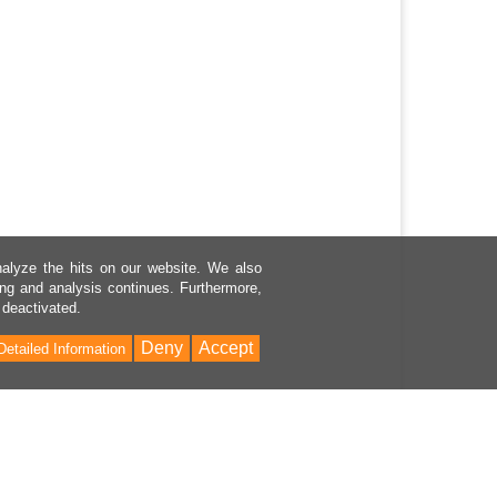
nalyze the hits on our website. We also
sing and analysis continues. Furthermore,
 deactivated.
Deny
Accept
Detailed Information
Back
to
Top