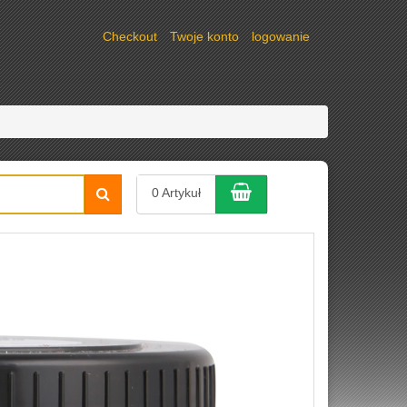
Checkout
Twoje konto
logowanie
Koszyk z zakupami
szukaj
0 Artykuł