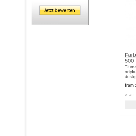
Farb
500 
Tłuma
artyk
dostę
from 
w tym 